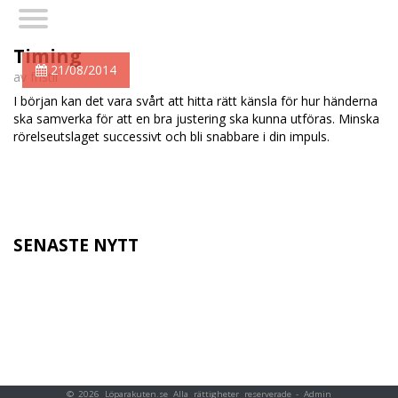
Timing
21/08/2014
av fristil
I början kan det vara svårt att hitta rätt känsla för hur händerna
ska samverka för att en bra justering ska kunna utföras. Minska
rörelseutslaget successivt och bli snabbare i din impuls.
SENASTE NYTT
© 2026 Löparakuten.se Alla rättigheter reserverade -
Admin