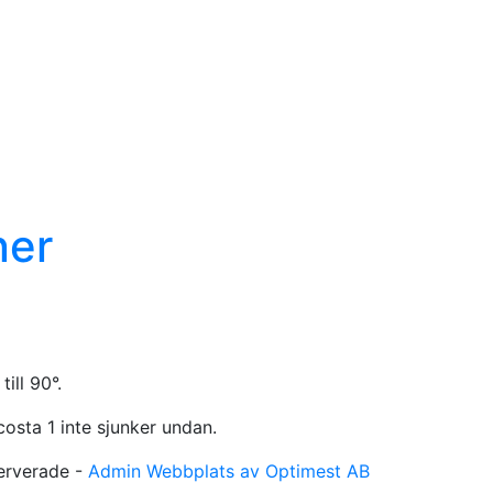
ner
ill 90°.
osta 1 inte sjunker undan.
serverade -
Admin
Webbplats av Optimest AB