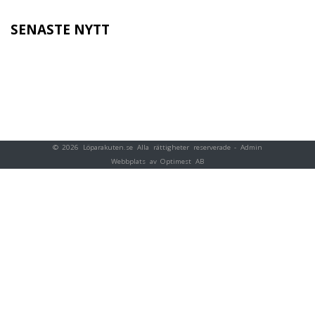
SENASTE NYTT
© 2026 Löparakuten.se Alla rättigheter reserverade -
Admin
Webbplats av Optimest AB