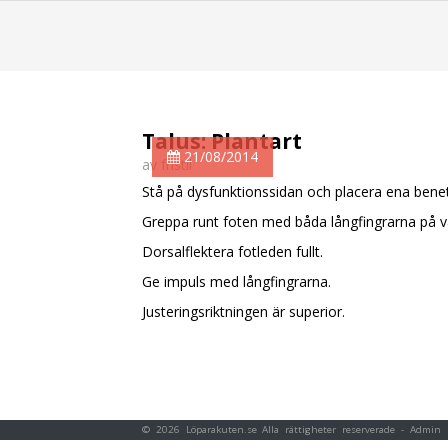
Talus: Plantart
21/08/2014
av fristil
Stå på dysfunktionssidan och placera ena benet
Greppa runt foten med båda långfingrarna på v
Dorsalflektera fotleden fullt.
Ge impuls med långfingrarna.
Justeringsriktningen är superior.
© 2026 Löparakuten.se Alla rättigheter reserverade -
Admin