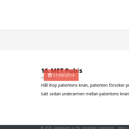
16. MET Pubis
21/08/2014
av fristil
Håll ihop patientens knän, patienten försöker pr
Sätt sedan underarmen mellan patientens knän,
© 2026 Löparakuten.se Alla rättigheter reserverade -
Admin